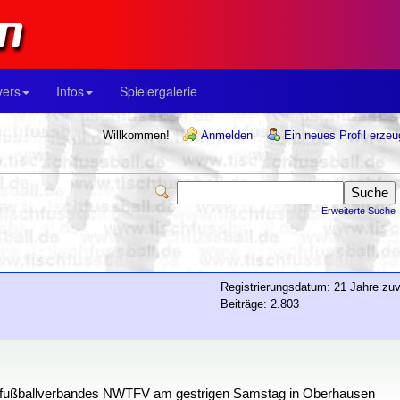
yers
Infos
Spielergalerie
Willkommen!
Anmelden
Ein neues Profil erze
Erweiterte Suche
Registrierungsdatum: 21 Jahre zuv
Beiträge: 2.803
hfußballverbandes NWTFV am gestrigen Samstag in Oberhausen