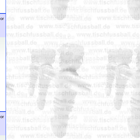
or
or