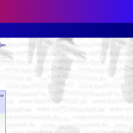
ugen
or