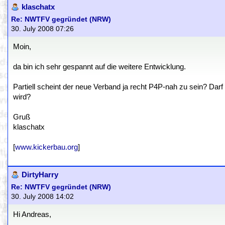
klaschatx
Re: NWTFV gegründet (NRW)
30. July 2008 07:26
Moin,
da bin ich sehr gespannt auf die weitere Entwicklung.
Partiell scheint der neue Verband ja recht P4P-nah zu sein? Darf
wird?
Gruß
klaschatx
[
www.kickerbau.org
]
DirtyHarry
Re: NWTFV gegründet (NRW)
30. July 2008 14:02
Hi Andreas,