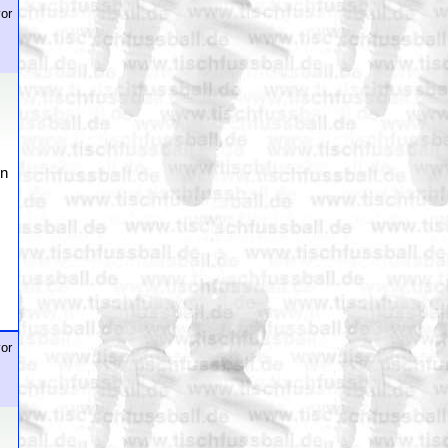
or
en
or