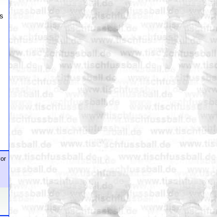
es
or