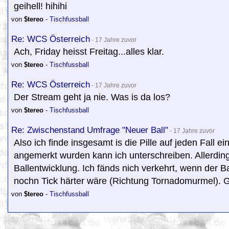
geihell! hihihi
von
$tereo
-
Tischfussball
Re: WCS Österreich
- 17 Jahre zuvor
Ach, Friday heisst Freitag...alles klar.
von
$tereo
-
Tischfussball
Re: WCS Österreich
- 17 Jahre zuvor
Der Stream geht ja nie. Was is da los?
von
$tereo
-
Tischfussball
Re: Zwischenstand Umfrage "Neuer Ball"
- 17 Jahre zuvor
Also ich finde insgesamt is die Pille auf jeden Fall 
angemerkt wurden kann ich unterschreiben. Allerdings
Ballentwicklung. Ich fänds nich verkehrt, wenn der B
nochn Tick härter wäre (Richtung Tornadomurmel). 
von
$tereo
-
Tischfussball