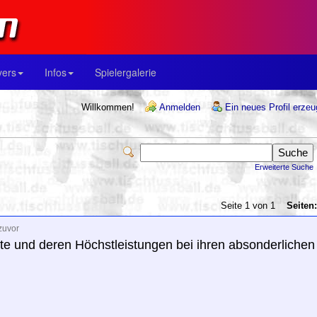
yers
Infos
Spielergalerie
Willkommen!
Anmelden
Ein neues Profil erze
Erweiterte Suche
Seite 1 von 1
Seiten:
zuvor
ute und deren Höchstleistungen bei ihren absonderlichen