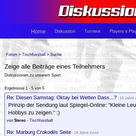
Home
Diskussion
Turniere
Players 4 Pla
Forum
>
Tischfussball
>
Suche
Zeige alle Beiträge eines Teilnehmers
Diskussionen zu unserem Sport
Ergebnisse 1 - 5 von 5
Re: Diesen Samstag: Oktay bei Wetten Dass...?
- 16 Jahre 
Prinzip der Sendung laut Spiegel-Online: "Kleine Le
Hobbys zu zeigen." :)
von
$tereo
-
Tischfussball
Re: Marburg Crokodils Seite
- 16 Jahre zuvor