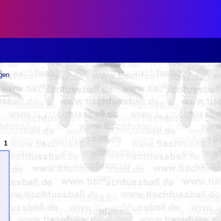
ugen
1