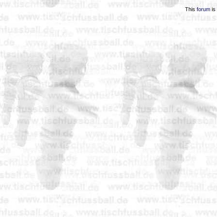
This
forum
is