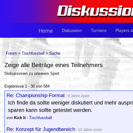
Home
Diskussion
Turniere
Players 4
Forum
>
Tischfussball
>
Suche
Zeige alle Beiträge eines Teilnehmers
Diskussionen zu unserem Sport
Ergebnisse 1 - 30 von 584
Re: Championship-Format
- 9 Jahre zuvor
Ich finde da sollte weniger diskutiert und mehr auspro
sparen kann sollte getestet werden.
von
Kick It
-
Tischfussball
Re: Konzept für Jugendbereich
- 10 Jahre zuvor