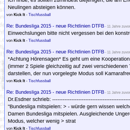
Ich finde, es sollten zumindest diejenigen, die am E
Neulingen absteigen können.
von
Kick It
-
Tischfussball
Re: Bundesliga 2015 - neue Richtlinien DTFB
- 11 Jahre zuvo
Einwechslungen bitte nicht vergessen bei den konstr
von
Kick It
-
Tischfussball
Re: Bundesliga 2015 - neue Richtlinien DTFB
- 11 Jahre zuvo
*Achtung Hörensagen* Es geht um eine Kooperation
(immer 2 Spiele gleichzeitig auf zwei verschiedenen
darstellen, der nun vorgelegte Modus soll Kamarafreu
von
Kick It
-
Tischfussball
Re: Bundesliga 2015 - neue Richtlinien DTFB
- 11 Jahre zuvo
Dr.Esdner schrieb: ----------------------------------------
"Bundesliga mitspielen: > - würde gern wissen welch
Damen Bundesliga mitspielen. Ausgleichende Ungerech
Modus, welcher wenig > strat
von
Kick It
-
Tischfussball