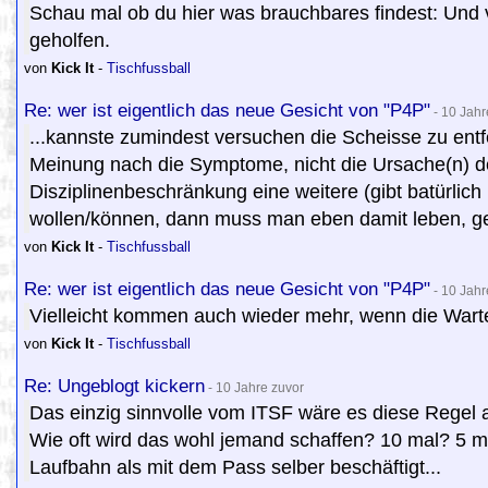
Schau mal ob du hier was brauchbares findest: Und v
geholfen.
von
Kick It
-
Tischfussball
Re: wer ist eigentlich das neue Gesicht von "P4P"
- 10 Jahr
...kannste zumindest versuchen die Scheisse zu en
Meinung nach die Symptome, nicht die Ursache(n) d
Disziplinenbeschränkung eine weitere (gibt batürlic
wollen/können, dann muss man eben damit leben, geb
von
Kick It
-
Tischfussball
Re: wer ist eigentlich das neue Gesicht von "P4P"
- 10 Jahr
Vielleicht kommen auch wieder mehr, wenn die Warte
von
Kick It
-
Tischfussball
Re: Ungeblogt kickern
- 10 Jahre zuvor
Das einzig sinnvolle vom ITSF wäre es diese Regel a
Wie oft wird das wohl jemand schaffen? 10 mal? 5 ma
Laufbahn als mit dem Pass selber beschäftigt...