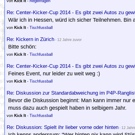
von
Kick It
-
Regelfragen
Re: Center-Kicker-Cup 2014 - Es gibt zwei Autos zu gew
Wär ich in Hessen, würd ich sicher Teilnehmen. Bin ab
von
Kick It
-
Tischfussball
Re: Kickern in Zürich
- 12 Jahre zuvor
Bitte schön:
von
Kick It
-
Tischfussball
Re: Center-Kicker-Cup 2014 - Es gibt zwei Autos zu gew
Feines Event, nur leider zu weit weg :)
von
Kick It
-
Tischfussball
Re: Diskussion zur Standardabweichung im P4P-Rangli
Bevor die Diskussion beginnt: Man kann immer nur e
muss dazu auch gespielt haben in selbigem Jahr.
von
Kick It
-
Tischfussball
Re: Diskussion: Spielt ihr lieber vorne oder hinten
- 12 Jahr
Ich kenns andersrum: "Wer hinten nix kann wird Stürme