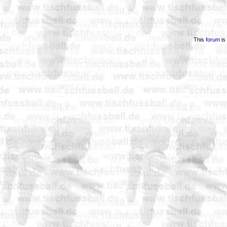
This
forum
is