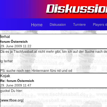
Home
Diskussion
Turniere
Players 4
ferhat
forum Österreich
29. June 2009 11:22
Da es ja Tischfussball.at nicht mehr gibt, bin ich auf der Suche nach
lg ferhat
PS: suche noch nen Hintermann fürs nd und od
Kojak
Re: forum Österreich
29. June 2009 11:47
guckst Du hier:
[
www.tfboe.org
]