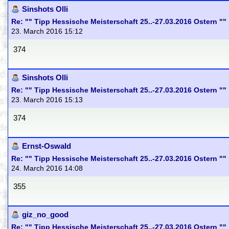
Sinshots Olli
Re: "" Tipp Hessische Meisterschaft 25..-27.03.2016 Ostern ""
23. March 2016 15:12
374
Sinshots Olli
Re: "" Tipp Hessische Meisterschaft 25..-27.03.2016 Ostern ""
23. March 2016 15:13
374
Ernst-Oswald
Re: "" Tipp Hessische Meisterschaft 25..-27.03.2016 Ostern ""
24. March 2016 14:08
355
giz_no_good
Re: "" Tipp Hessische Meisterschaft 25..-27.03.2016 Ostern ""