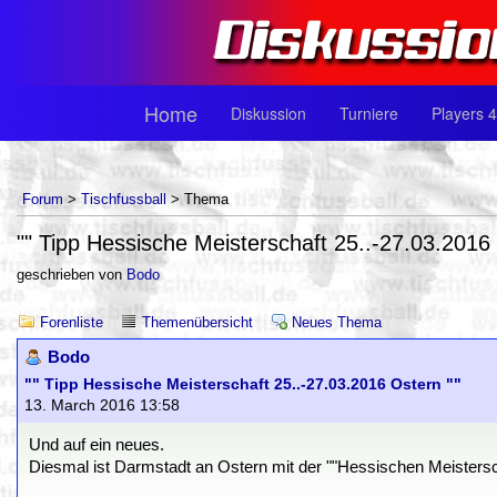
Home
Diskussion
Turniere
Players 4
Forum
>
Tischfussball
> Thema
"" Tipp Hessische Meisterschaft 25..-27.03.2016 
geschrieben von
Bodo
Forenliste
Themenübersicht
Neues Thema
Bodo
"" Tipp Hessische Meisterschaft 25..-27.03.2016 Ostern ""
13. March 2016 13:58
Und auf ein neues.
Diesmal ist Darmstadt an Ostern mit der ""Hessischen Meistersc