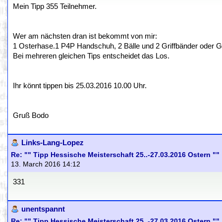
Mein Tipp 355 Teilnehmer.
Wer am nächsten dran ist bekommt von mir:
1 Osterhase.1 P4P Handschuh, 2 Bälle und 2 Griffbänder oder 
Bei mehreren gleichen Tips entscheidet das Los.
Ihr könnt tippen bis 25.03.2016 10.00 Uhr.
Gruß Bodo
Links-Lang-Lopez
Re: "" Tipp Hessische Meisterschaft 25..-27.03.2016 Ostern ""
13. March 2016 14:12
331
unentspannt
Re: "" Tipp Hessische Meisterschaft 25..-27.03.2016 Ostern ""