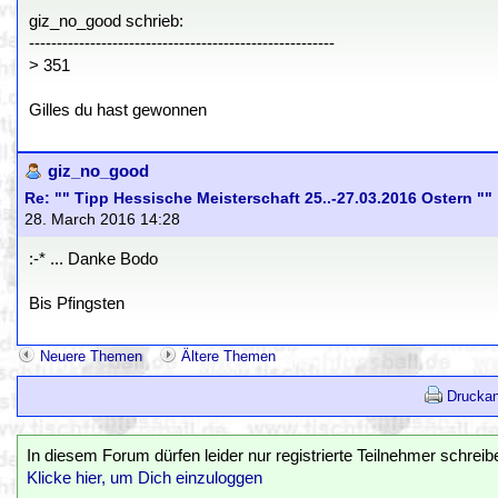
giz_no_good schrieb:
-------------------------------------------------------
> 351
Gilles du hast gewonnen
giz_no_good
Re: "" Tipp Hessische Meisterschaft 25..-27.03.2016 Ostern ""
28. March 2016 14:28
:-* ... Danke Bodo
Bis Pfingsten
Neuere Themen
Ältere Themen
Druckan
In diesem Forum dürfen leider nur registrierte Teilnehmer schreib
Klicke hier, um Dich einzuloggen