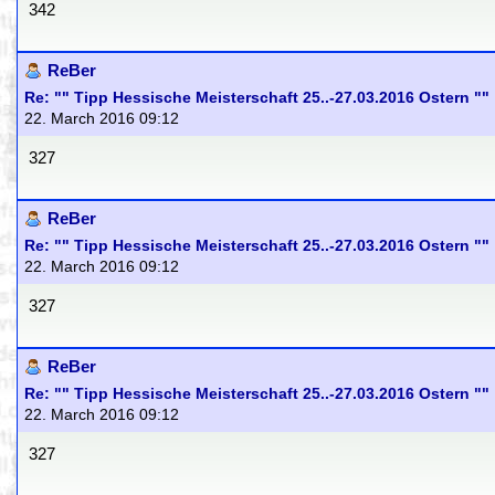
342
ReBer
Re: "" Tipp Hessische Meisterschaft 25..-27.03.2016 Ostern ""
22. March 2016 09:12
327
ReBer
Re: "" Tipp Hessische Meisterschaft 25..-27.03.2016 Ostern ""
22. March 2016 09:12
327
ReBer
Re: "" Tipp Hessische Meisterschaft 25..-27.03.2016 Ostern ""
22. March 2016 09:12
327