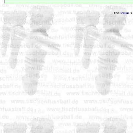
This
forum
is