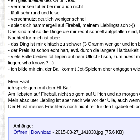
- ein gleichbleibendes Gripniveau,
- vermacken tut er bei mir auch nicht
- läuft sehr rund und leise
- verschmutzt deutlich weniger schnell
- spielt sich hammergeil auf Fireball, meinem Lieblingstisch :-))
Das sind mal so die Dinge die mir recht schnell aufgefallen sind, f
Nachteil für mich ist aber:
- das Ding ist mir einfach zu schwer (3 Gramm weniger und ich bi
- der Preis ist schon echt hart, evtl. durch die längere Haltbarkei
- viele Bälle bleiben tot liegen auf nem Ullrich-Tisch, zumindest
liegen, who knows? ;-)
- ich bilde mir ein, der Ball kommt Jet-Spielern eher entgegen w
Mein Fazit:
ich spiele gern mit dem HI-Ball!
Am liebsten auf Fireball, nicht so gern auf Ullrich und ab morgen 
Mein absoluter Liebling ist aber nach wie vor der Ulle, auch wen
Der HI ist meines Erachtens noch nicht reif für den Ligabetrieb 
Anhänge:
Öffnen
|
Download
- 2015-03-27_141030.jpg (75.6 KB)