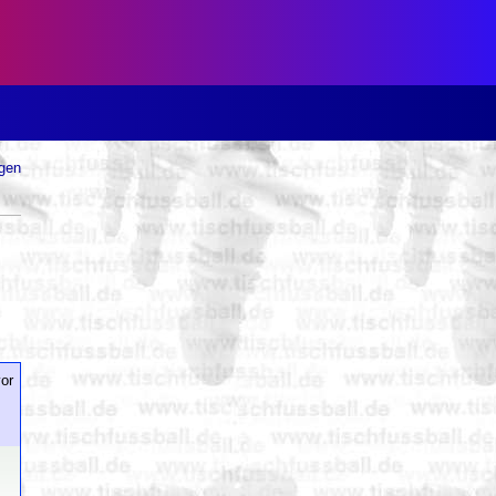
ugen
or