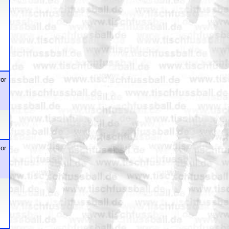
or
or