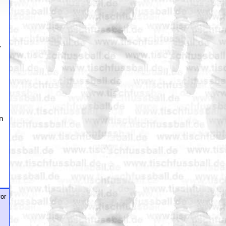
r
n
or