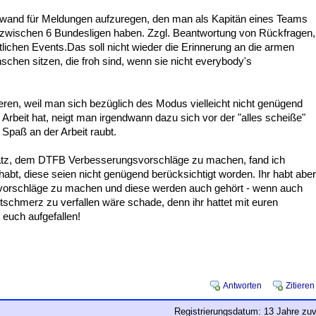
Aufwand für Meldungen aufzuregen, den man als Kapitän eines Teams
nzwischen 6 Bundesligen haben. Zzgl. Beantwortung von Rückfragen,
lichen Events.Das soll nicht wieder die Erinnerung an die armen
chen sitzen, die froh sind, wenn sie nicht everybody's
isieren, weil man sich bezüglich des Modus vielleicht nicht genügend
l Arbeit hat, neigt man irgendwann dazu sich vor der "alles scheiße"
 Spaß an der Arbeit raubt.
nsatz, dem DTFB Verbesserungsvorschläge zu machen, fand ich
l habt, diese seien nicht genügend berücksichtigt worden. Ihr habt aber
vorschläge zu machen und diese werden auch gehört - wenn auch
ltschmerz zu verfallen wäre schade, denn ihr hattet mit euren
 euch aufgefallen!
Antworten
Zitieren
Registrierungsdatum: 13 Jahre zuv