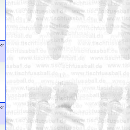
or
or