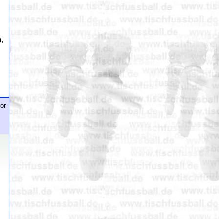
n,
or