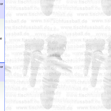
or
de
or