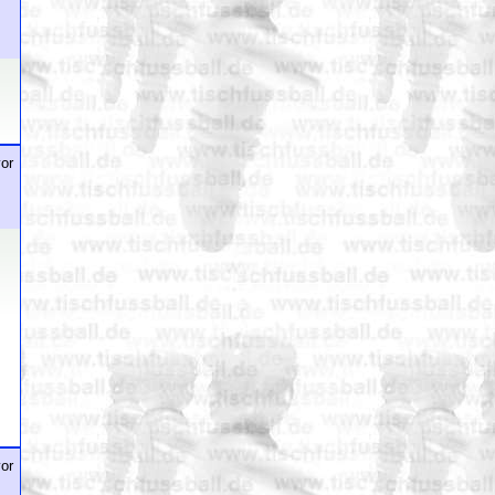
or
or