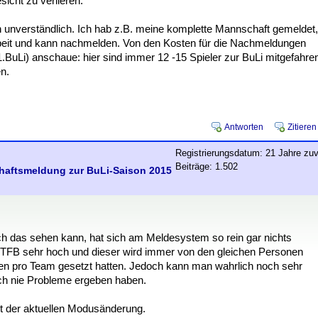
cht zu verlieren.
h unverständlich. Ich hab z.B. meine komplette Mannschaft gemeldet,
 Arbeit und kann nachmelden. Von den Kosten für die Nachmeldungen
BuLi) anschaue: hier sind immer 12 -15 Spieler zur BuLi mitgefahre
n.
Antworten
Zitieren
Registrierungsdatum: 21 Jahre zuv
Beiträge: 1.502
chaftsmeldung zur BuLi-Saison 2015
 ich das sehen kann, hat sich am Meldesystem so rein gar nichts
 DTFB sehr hoch und dieser wird immer von den gleichen Personen
ngen pro Team gesetzt hatten. Jedoch kann man wahrlich noch sehr
ch nie Probleme ergeben haben.
t der aktuellen Modusänderung.