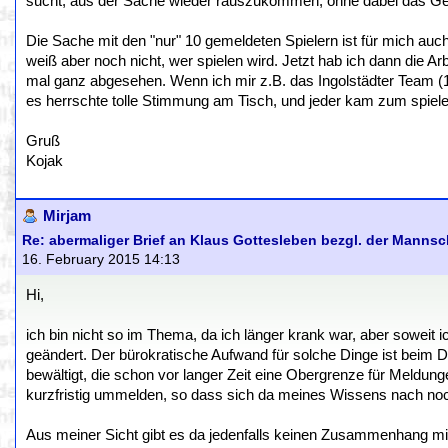
sucht, aus der Sache wieder rauszukommen, ohne dabei das Gesi
Die Sache mit den "nur" 10 gemeldeten Spielern ist für mich auc
weiß aber noch nicht, wer spielen wird. Jetzt hab ich dann die
mal ganz abgesehen. Wenn ich mir z.B. das Ingolstädter Team (1.
es herrschte tolle Stimmung am Tisch, und jeder kam zum spiele
Gruß
Kojak
Mirjam
Re: abermaliger Brief an Klaus Gottesleben bezgl. der Manns
16. February 2015 14:13
Hi,
ich bin nicht so im Thema, da ich länger krank war, aber soweit
geändert. Der bürokratische Aufwand für solche Dinge ist beim
bewältigt, die schon vor langer Zeit eine Obergrenze für Meldu
kurzfristig ummelden, so dass sich da meines Wissens nach no
Aus meiner Sicht gibt es da jedenfalls keinen Zusammenhang mi