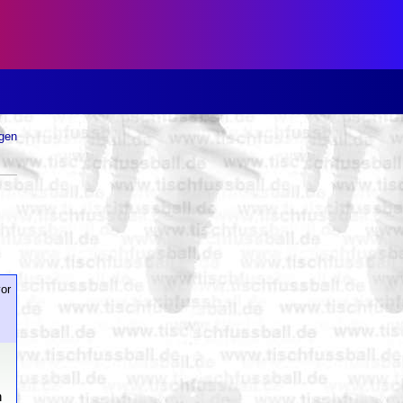
ugen
or
n