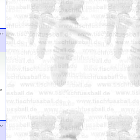
or
hr
or