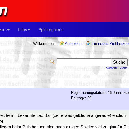
yers
Infos
Spielergalerie
Willkommen!
Anmelden
Ein neues Profil erze
Erweiterte Suche
Registrierungsdatum: 16 Jahre zuv
Beiträge: 59
zte mir bekannte Leo Ball (der etwas gelbliche angeraute) endlich
he.
iegen beim Pullshot und sind nach einigen Spielen viel zu glatt für Pi