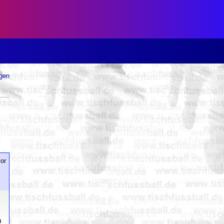
ugen
or
n