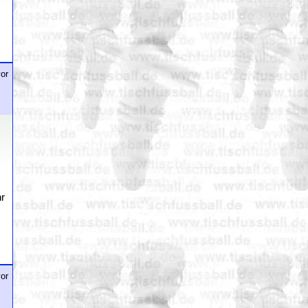
or
hr
or