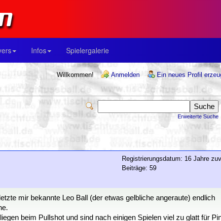
yers
Infos
Spielergalerie
Willkommen!
Anmelden
Ein neues Profil erze
Erweiterte Suche
Registrierungsdatum: 16 Jahre zuv
Beiträge: 59
zte mir bekannte Leo Ball (der etwas gelbliche angeraute) endlich
he.
iegen beim Pullshot und sind nach einigen Spielen viel zu glatt für Pi