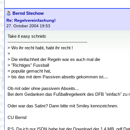
Bernd Stechow
Re: Regelvereinfachung!
27. October 2004 19:53
Take it easy schrieb:
-------------------------------------------------------
> Wo ihr recht habt, habt ihr recht !
>
> Die einfachheit der Regeln war es auch mal die
> "Richtiges" Fussball
> populär gemacht hat,
> bis das mit dem Passiven abseits gekommen ist....
Ob mit oder ohne passivem Abseits...
Bei dem Gedanken das Fußballregelwerk des DFB "einfach" zu 
Oder war das Satire? Dann bitte mit Smiley kennzeichnen.
CU Bernd
P.S. Da ich nur ISDN habe hat der Download der 1,4 MB .pdf Date