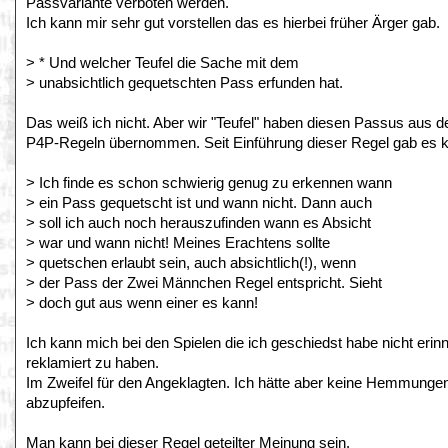
Passvariante verboten werden.
Ich kann mir sehr gut vorstellen das es hierbei früher Ärger gab.
> * Und welcher Teufel die Sache mit dem
> unabsichtlich gequetschten Pass erfunden hat.
Das weiß ich nicht. Aber wir "Teufel" haben diesen Passus aus
P4P-Regeln übernommen. Seit Einführung dieser Regel gab es 
> Ich finde es schon schwierig genug zu erkennen wann
> ein Pass gequetscht ist und wann nicht. Dann auch
> soll ich auch noch herauszufinden wann es Absicht
> war und wann nicht! Meines Erachtens sollte
> quetschen erlaubt sein, auch absichtlich(!), wenn
> der Pass der Zwei Männchen Regel entspricht. Sieht
> doch gut aus wenn einer es kann!
Ich kann mich bei den Spielen die ich geschiedst habe nicht erin
reklamiert zu haben.
Im Zweifel für den Angeklagten. Ich hätte aber keine Hemmungen 
abzupfeifen.
Man kann bei dieser Regel geteilter Meinung sein.