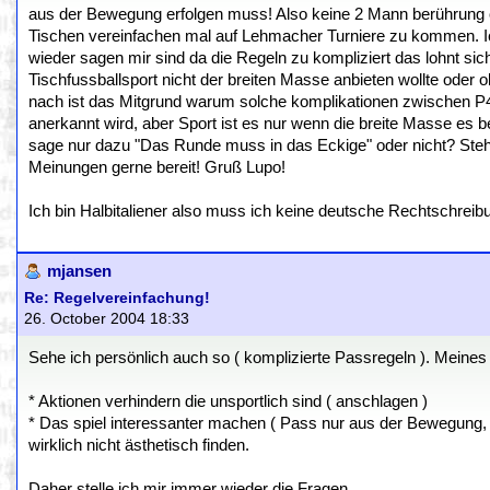
aus der Bewegung erfolgen muss! Also keine 2 Mann berührung o
Tischen vereinfachen mal auf Lehmacher Turniere zu kommen. Ic
wieder sagen mir sind da die Regeln zu kompliziert das lohnt s
Tischfussballsport nicht der breiten Masse anbieten wollte oder 
nach ist das Mitgrund warum solche komplikationen zwischen P4P
anerkannt wird, aber Sport ist es nur wenn die breite Masse es
sage nur dazu "Das Runde muss in das Eckige" oder nicht? St
Meinungen gerne bereit! Gruß Lupo!
Ich bin Halbitaliener also muss ich keine deutsche Rechtschreib
mjansen
Re: Regelvereinfachung!
26. October 2004 18:33
Sehe ich persönlich auch so ( komplizierte Passregeln ). Meines 
* Aktionen verhindern die unsportlich sind ( anschlagen )
* Das spiel interessanter machen ( Pass nur aus der Bewegung, Z
wirklich nicht ästhetisch finden.
Daher stelle ich mir immer wieder die Fragen