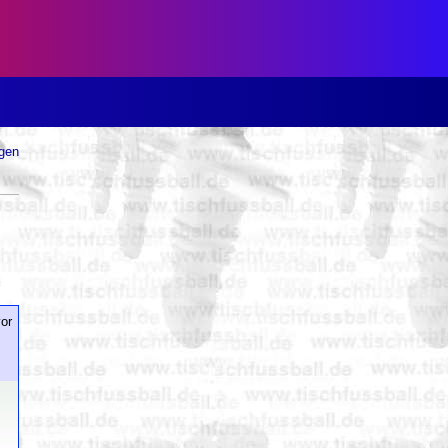
ugen
or