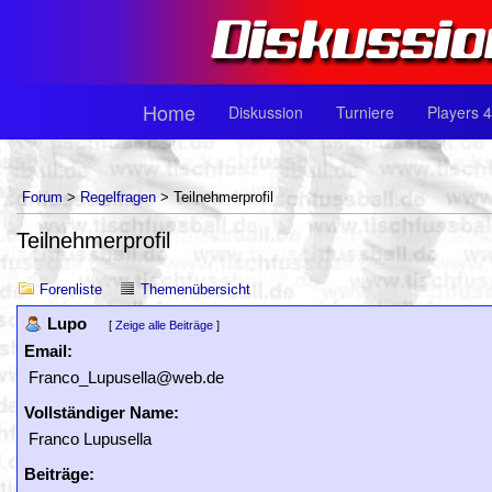
Home
Diskussion
Turniere
Players 4
Forum
>
Regelfragen
> Teilnehmerprofil
Teilnehmerprofil
Forenliste
Themenübersicht
Lupo
[
Zeige alle Beiträge
]
Email:
Franco_Lupusella@web.de
Vollständiger Name:
Franco Lupusella
Beiträge: