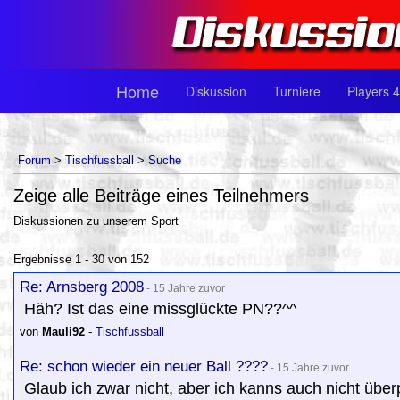
Home
Diskussion
Turniere
Players 4
Forum
>
Tischfussball
>
Suche
Zeige alle Beiträge eines Teilnehmers
Diskussionen zu unserem Sport
Ergebnisse 1 - 30 von 152
Re: Arnsberg 2008
- 15 Jahre zuvor
Häh? Ist das eine missglückte PN??^^
von
Mauli92
-
Tischfussball
Re: schon wieder ein neuer Ball ????
- 15 Jahre zuvor
Glaub ich zwar nicht, aber ich kanns auch nicht überpr