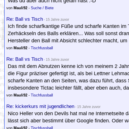
Was du aber auch nicht getan hast :-D
von
Mauli92
-
Suche / Biete
Re: Ball vs Tisch
- 15 Jahre zuvor
Ich finde scharfkantige Füße und scharfe Kanten i
Zerhäckseln des Balls erklären... Was soll sonst dran
Hersteller den Ball mit Absicht schlechter macht, um 
von
Mauli92
-
Tischfussball
Re: Ball vs Tisch
- 15 Jahre zuvor
Das mit dem Abnutzen kenne ich von meinem 2 Jahre a
die Figur präziser gefertigt ist, als bei Lettner Leh
scharfe Kanten an den Seiten, was dazu führt, dass
insbesondere Tictac leichter fällt, aber eben auch, d
von
Mauli92
-
Tischfussball
Re: kickerkurs mit jugendlichen
- 15 Jahre zuvor
Nico Heller von den Devils hat mal ne Internetseite d
lässt sich aber bestimmt über Google finden. Oder wart
von
Mauli92
-
Tischfussball