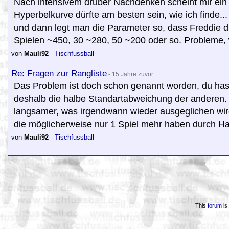
Nach intensivem drüber Nachdenken scheint mir ein li
Hyperbelkurve dürfte am besten sein, wie ich finde
und dann legt man die Parameter so, dass Freddie d
Spielen ~450, 30 ~280, 50 ~200 oder so. Probleme, wi
von
Mauli92
-
Tischfussball
Re: Fragen zur Rangliste
- 15 Jahre zuvor
Das Problem ist doch schon genannt worden, du hast
deshalb die halbe Standartabweichung der anderen.
langsamer, was irgendwann wieder ausgeglichen wird
die möglicherweise nur 1 Spiel mehr haben durch Halb
von
Mauli92
-
Tischfussball
This
forum
is