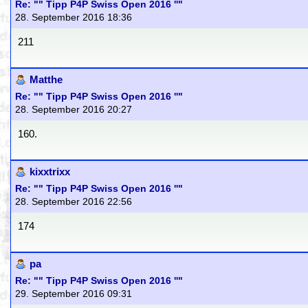
Re: "" Tipp P4P Swiss Open 2016 ''"
28. September 2016 18:36
211
Matthe
Re: "" Tipp P4P Swiss Open 2016 ''"
28. September 2016 20:27
160.
kixxtrixx
Re: "" Tipp P4P Swiss Open 2016 ''"
28. September 2016 22:56
174
pa
Re: "" Tipp P4P Swiss Open 2016 ''"
29. September 2016 09:31