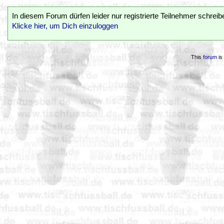
In diesem Forum dürfen leider nur registrierte Teilnehmer schreib
Klicke hier, um Dich einzuloggen
This
forum
is