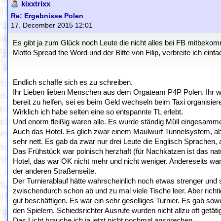
kixxtrixx
Re: Ergebnisse Polen
17. December 2015 12:01
Es gibt ja zum Glück noch Leute die nicht alles bei FB mitbe
Motto Spread the Word und der Bitte von Filip, verbreite ich einfa
Endlich schaffe sich es zu schreiben.
Ihr Lieben lieben Menschen aus dem Orgateam P4P Polen. Ihr war
bereit zu helfen, sei es beim Geld wechseln beim Taxi organisie
Wirklich ich habe selten eine so entspannte TL erlebt.
Und enorm fleißig waren alle. Es wurde ständig Müll eingesamme
Auch das Hotel. Es glich zwar einem Maulwurf Tunnelsystem, aber
sehr nett. Es gab da zwar nur drei Leute die Englisch Sprachen,
Das Frühstück war polnisch herzhaft (für Nachkatzen ist das natü
Hotel, das war OK nicht mehr und nicht weniger. Andereseits w
der anderen Straßenseite.
Der Turnierablauf hätte wahrscheinlich noch etwas strenger un
zwischendurch schon ab und zu mal viele Tische leer. Aber richt
gut beschäftigen. Es war ein sehr geselliges Turnier. Es gab 
den Spielern. Schiedsrichter Ausrufe wurden nicht allzu oft getätig
Das Licht brauche ich ja jetzt nicht nochmal ansprechen.