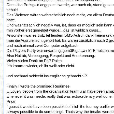
Dass das Preisgeld angepasst wurde, war auch ok, stand genauso
schuld.
Des Weiteren wären wahrscheinlich noch mehr, vor allem Deuts
hätte.
Und was tatsächlich negativ war, ist, dass es möglich sein kann 
min vorher erst gemeldet wurde....das ist wirklich krass...
Ansonsten war es trotz fehlendem SMS Aufruf, dank freiem und 
man die Ausrufe nicht gehört hat. Es waren zusätzlich auch 2 g
und noch einmal zwei Computer aufgebaut.
Die Players Party war erwartungsgemäß gut „wink“-Emoticon meh
Also Hut ab, Verbeugung, Respekt und Anerkennung.
Vielen Vielen Dank an P4P Polen
Ich komme wieder, ob ihr wollt oder nicht.
und nochmal schlecht ins englische gebracht :-P
Finally I wrote the promised Resümee.
U Lovely people from the organisation team u all have been amaz
whenever it was neede. really that was extraordenary well done. 
Price
I guess it would have been possible to finish the tourney earlier wi
allways possible to do somethings. Thats why the breaks were ok. 