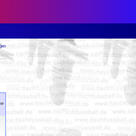
ugen
or