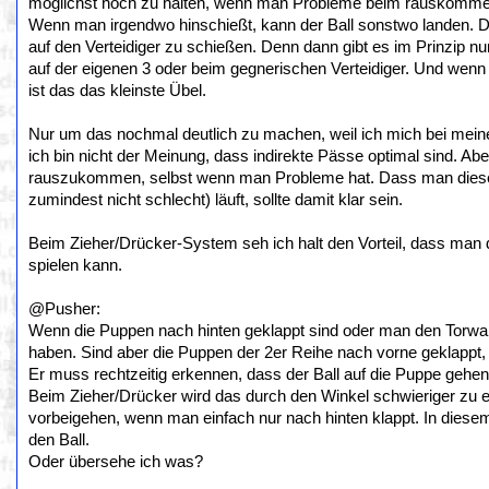
möglichst hoch zu halten, wenn man Probleme beim rauskomme
Wenn man irgendwo hinschießt, kann der Ball sonstwo landen. Da
auf den Verteidiger zu schießen. Denn dann gibt es im Prinzip nur
auf der eigenen 3 oder beim gegnerischen Verteidiger. Und wenn
ist das das kleinste Übel.
Nur um das nochmal deutlich zu machen, weil ich mich bei mein
ich bin nicht der Meinung, dass indirekte Pässe optimal sind. Abe
rauszukommen, selbst wenn man Probleme hat. Dass man diese O
zumindest nicht schlecht) läuft, sollte damit klar sein.
Beim Zieher/Drücker-System seh ich halt den Vorteil, dass man d
spielen kann.
@Pusher:
Wenn die Puppen nach hinten geklappt sind oder man den Torwart 
haben. Sind aber die Puppen der 2er Reihe nach vorne geklappt, 
Er muss rechtzeitig erkennen, dass der Ball auf die Puppe gehen
Beim Zieher/Drücker wird das durch den Winkel schwieriger zu 
vorbeigehen, wenn man einfach nur nach hinten klappt. In diesem F
den Ball.
Oder übersehe ich was?