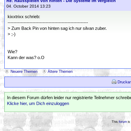
Re: Rausspielen von hinten - Die Systeme im Vergleich
04. October 2014 13:23
kixxtrixx schrieb:
-------------------------------------------------------
> Zum Back Pin von hinten sag ich nur silvan zuber.
> ;-)
Wie?
Kann der was? o.O
Neuere Themen
Ältere Themen
Druckan
In diesem Forum dürfen leider nur registrierte Teilnehmer schreib
Klicke hier, um Dich einzuloggen
This
forum
is