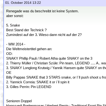
01. October 2014 13:22
Renegade was du beschreibt ist keine System.
aber sonst:
5. Snake
Best Stand der Technick ?
Zumindest auf der 3. Wieso dann nicht auf der 2?
- WM 2014 -
Die Weltmeistertitel gehen an:
OD:
SNAKY Phillip Pauli / Robert Atha quite SNAKY on the 3
2. Thierry Müller / Christian Szüle: Pin team, LEGEND ..... A.. wait 
3. SNAKY Longlong Krutwig / Yannik Hansen quite SNAKY on the 
OE
Billy Pappas SNAKE that 3 STARS snake, or I´ll push shoot u fr
2. Yannick Correia: SNAKE it or i´ll spin it
3. Gilles Perrin: Pin LEGEND
Senioren Doppel
Hansruedi Breitenmoser / Herbert Perrin : Traditional Front Pin 