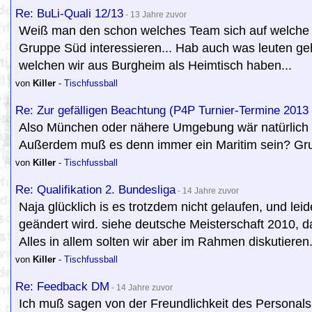
Re: BuLi-Quali 12/13
- 13 Jahre zuvor
Weiß man den schon welches Team sich auf welche H
Gruppe Süd interessieren... Hab auch was leuten gehö
welchen wir aus Burgheim als Heimtisch haben...
von
Killer
-
Tischfussball
Re: Zur gefälligen Beachtung (P4P Turnier-Termine 2013
Also München oder nähere Umgebung wär natürlich nic
Außerdem muß es denn immer ein Maritim sein? Gr
von
Killer
-
Tischfussball
Re: Qualifikation 2. Bundesliga
- 14 Jahre zuvor
Naja glücklich is es trotzdem nicht gelaufen, und leid
geändert wird. siehe deutsche Meisterschaft 2010, 
Alles in allem solten wir aber im Rahmen diskutiere
von
Killer
-
Tischfussball
Re: Feedback DM
- 14 Jahre zuvor
Ich muß sagen von der Freundlichkeit des Personals