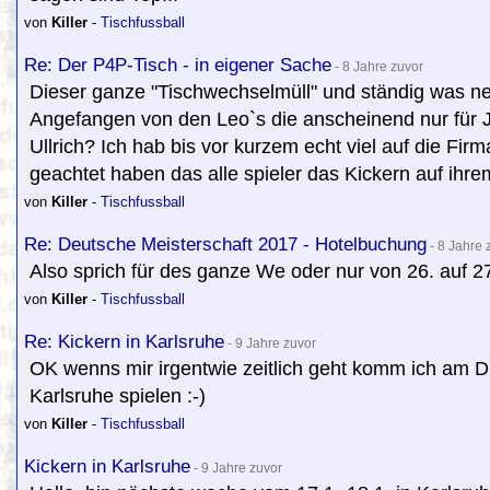
von
Killer
-
Tischfussball
Re: Der P4P-Tisch - in eigener Sache
- 8 Jahre zuvor
Dieser ganze "Tischwechselmüll" und ständig was ne
Angefangen von den Leo`s die anscheinend nur für Je
Ullrich? Ich hab bis vor kurzem echt viel auf die Fir
geachtet haben das alle spieler das Kickern auf ihrem 
von
Killer
-
Tischfussball
Re: Deutsche Meisterschaft 2017 - Hotelbuchung
- 8 Jahre 
Also sprich für des ganze We oder nur von 26. auf 2
von
Killer
-
Tischfussball
Re: Kickern in Karlsruhe
- 9 Jahre zuvor
OK wenns mir irgentwie zeitlich geht komm ich am 
Karlsruhe spielen :-)
von
Killer
-
Tischfussball
Kickern in Karlsruhe
- 9 Jahre zuvor