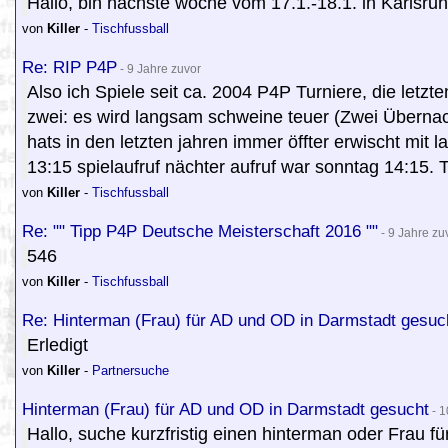
Hallo, bin nächste woche vom 17.1.-18.1. in Karlsr
von
Killer
-
Tischfussball
Re: RIP P4P
- 9 Jahre zuvor
Also ich Spiele seit ca. 2004 P4P Turniere, die letzt
zwei: es wird langsam schweine teuer (Zwei Übernac
hats in den letzten jahren immer öffter erwischt mi
13:15 spielaufruf nächter aufruf war sonntag 14:15. T
von
Killer
-
Tischfussball
Re: "" Tipp P4P Deutsche Meisterschaft 2016 ""
- 9 Jahre zu
546
von
Killer
-
Tischfussball
Re: Hinterman (Frau) für AD und OD in Darmstadt gesuc
Erledigt
von
Killer
-
Partnersuche
Hinterman (Frau) für AD und OD in Darmstadt gesucht
- 1
Hallo, suche kurzfristig einen hinterman oder Fra