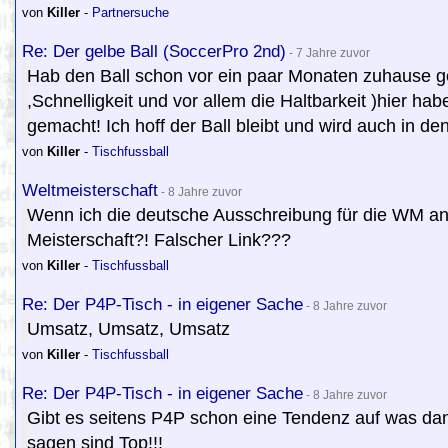
von
Killer
-
Partnersuche
Re: Der gelbe Ball (SoccerPro 2nd)
- 7 Jahre zuvor
Hab den Ball schon vor ein paar Monaten zuhause gete
,Schnelligkeit und vor allem die Haltbarkeit )hier ha
gemacht! Ich hoff der Ball bleibt und wird auch in 
von
Killer
-
Tischfussball
Weltmeisterschaft
- 8 Jahre zuvor
Wenn ich die deutsche Ausschreibung für die WM an
Meisterschaft?! Falscher Link???
von
Killer
-
Tischfussball
Re: Der P4P-Tisch - in eigener Sache
- 8 Jahre zuvor
Umsatz, Umsatz, Umsatz
von
Killer
-
Tischfussball
Re: Der P4P-Tisch - in eigener Sache
- 8 Jahre zuvor
Gibt es seitens P4P schon eine Tendenz auf was dan
sagen sind Top!!!