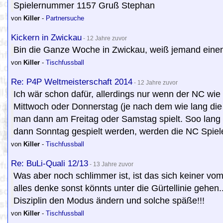
Spielernummer 1157 Gruß Stephan
von
Killer
-
Partnersuche
Kickern in Zwickau
- 12 Jahre zuvor
Bin die Ganze Woche in Zwickau, weiß jemand eine
von
Killer
-
Tischfussball
Re: P4P Weltmeisterschaft 2014
- 12 Jahre zuvor
Ich wär schon dafür, allerdings nur wenn der NC wi
Mittwoch oder Donnerstag (je nach dem wie lang die 
man dann am Freitag oder Samstag spielt. Soo lang w
dann Sonntag gespielt werden, werden die NC Spie
von
Killer
-
Tischfussball
Re: BuLi-Quali 12/13
- 13 Jahre zuvor
Was aber noch schlimmer ist, ist das sich keiner vo
alles denke sonst könnts unter die Gürtellinie gehen
Disziplin den Modus ändern und solche späße!!!
von
Killer
-
Tischfussball