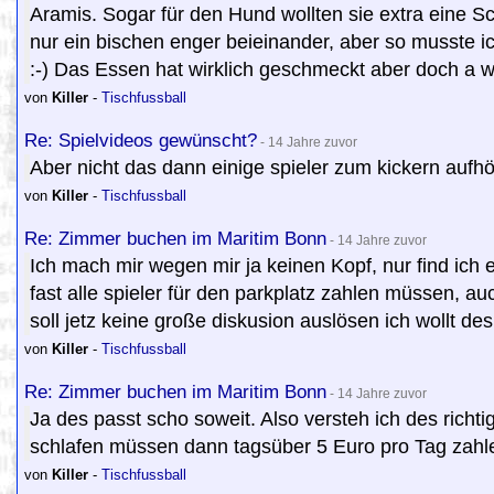
Aramis. Sogar für den Hund wollten sie extra eine S
nur ein bischen enger beieinander, aber so musste 
:-) Das Essen hat wirklich geschmeckt aber doch a 
von
Killer
-
Tischfussball
Re: Spielvideos gewünscht?
- 14 Jahre zuvor
Aber nicht das dann einige spieler zum kickern aufhö
von
Killer
-
Tischfussball
Re: Zimmer buchen im Maritim Bonn
- 14 Jahre zuvor
Ich mach mir wegen mir ja keinen Kopf, nur find ich 
fast alle spieler für den parkplatz zahlen müssen, a
soll jetz keine große diskusion auslösen ich wollt des
von
Killer
-
Tischfussball
Re: Zimmer buchen im Maritim Bonn
- 14 Jahre zuvor
Ja des passt scho soweit. Also versteh ich des richti
schlafen müssen dann tagsüber 5 Euro pro Tag zahlen
von
Killer
-
Tischfussball