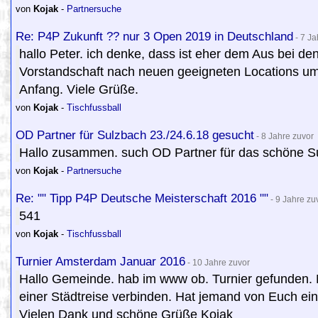
von
Kojak
-
Partnersuche
Re: P4P Zukunft ?? nur 3 Open 2019 in Deutschland
- 7 Ja
hallo Peter. ich denke, dass ist eher dem Aus bei de
Vorstandschaft nach neuen geeigneten Locations ums
Anfang. Viele Grüße.
von
Kojak
-
Tischfussball
OD Partner für Sulzbach 23./24.6.18 gesucht
- 8 Jahre zuvor
Hallo zusammen. such OD Partner für das schöne Su
von
Kojak
-
Partnersuche
Re: "" Tipp P4P Deutsche Meisterschaft 2016 ""
- 9 Jahre zu
541
von
Kojak
-
Tischfussball
Turnier Amsterdam Januar 2016
- 10 Jahre zuvor
Hallo Gemeinde. hab im www ob. Turnier gefunden. M
einer Städtreise verbinden. Hat jemand von Euch ein
Vielen Dank und schöne Grüße Kojak