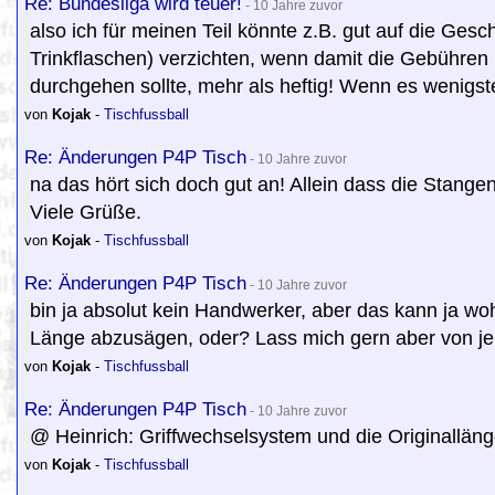
Re: Bundesliga wird teuer!
- 10 Jahre zuvor
also ich für meinen Teil könnte z.B. gut auf die G
Trinkflaschen) verzichten, wenn damit die Gebühren 
durchgehen sollte, mehr als heftig! Wenn es wenigst
von
Kojak
-
Tischfussball
Re: Änderungen P4P Tisch
- 10 Jahre zuvor
na das hört sich doch gut an! Allein dass die Stange
Viele Grüße.
von
Kojak
-
Tischfussball
Re: Änderungen P4P Tisch
- 10 Jahre zuvor
bin ja absolut kein Handwerker, aber das kann ja wohl
Länge abzusägen, oder? Lass mich gern aber von j
von
Kojak
-
Tischfussball
Re: Änderungen P4P Tisch
- 10 Jahre zuvor
@ Heinrich: Griffwechselsystem und die Originalläng
von
Kojak
-
Tischfussball