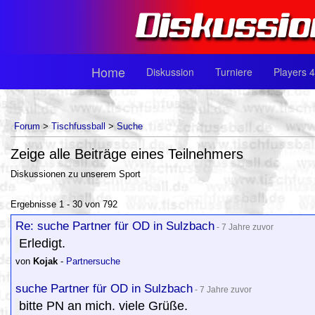
Home
Diskussion
Turniere
Players 4
Forum
>
Tischfussball
>
Suche
Zeige alle Beiträge eines Teilnehmers
Diskussionen zu unserem Sport
Ergebnisse 1 - 30 von 792
Re: suche Partner für OD in Sulzbach
- 7 Jahre zuvor
Erledigt.
von
Kojak
-
Partnersuche
suche Partner für OD in Sulzbach
- 7 Jahre zuvor
bitte PN an mich. viele Grüße.