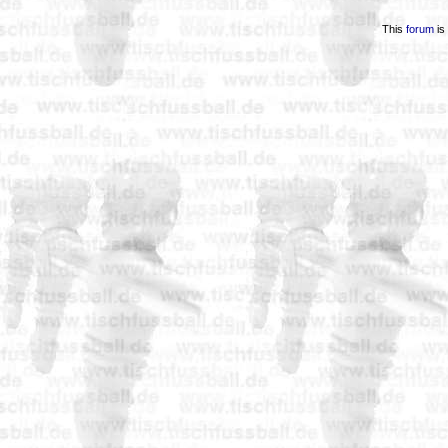
This
forum
is