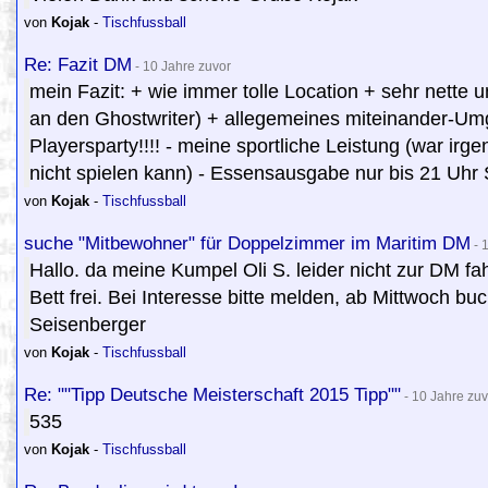
von
Kojak
-
Tischfussball
Re: Fazit DM
- 10 Jahre zuvor
mein Fazit: + wie immer tolle Location + sehr nette 
an den Ghostwriter) + allegemeines miteinander-Umg
Playersparty!!!! - meine sportliche Leistung (war ir
nicht spielen kann) - Essensausgabe nur bis 21 Uhr
von
Kojak
-
Tischfussball
suche "Mitbewohner" für Doppelzimmer im Maritim DM
- 
Hallo. da meine Kumpel Oli S. leider nicht zur DM 
Bett frei. Bei Interesse bitte melden, ab Mittwoch b
Seisenberger
von
Kojak
-
Tischfussball
Re: ""Tipp Deutsche Meisterschaft 2015 Tipp""
- 10 Jahre zuv
535
von
Kojak
-
Tischfussball