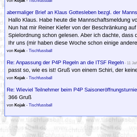
von
Kojak
-
Tischfussball
abermaliger Brief an Klaus Gottesleben bezgl. der Mann
Hallo Klaus. Habe heute die Mannschaftsmeldung vo
Nun hat mir Reiner Kiefer von der Beschränkung auf 
Spielordnung schon gelesen. Aber ich dachte, dass d
Ihr uns (mir haben diese Woche schon einige andere 
von
Kojak
-
Tischfussball
Re: Anpassung der P4P Regeln an die ITSF Regeln
- 11 Ja
passt so, wie es ist! Gruß von einem Schiri, der kein
von
Kojak
-
Tischfussball
Re: Wieviel Teilnehmer beim P4P Saisoneröffnungsturnier..
366 Gruß
von
Kojak
-
Tischfussball