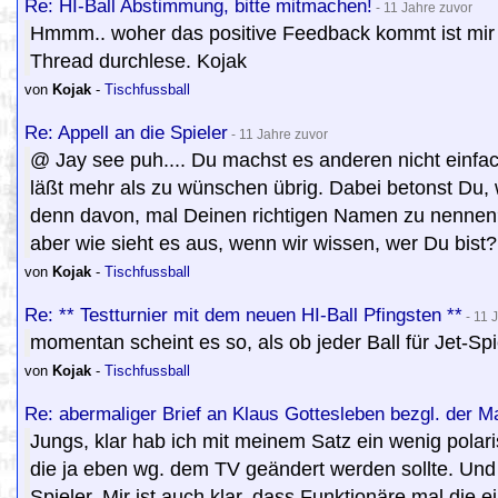
Re: HI-Ball Abstimmung, bitte mitmachen!
- 11 Jahre zuvor
Hmmm.. woher das positive Feedback kommt ist mir sc
Thread durchlese. Kojak
von
Kojak
-
Tischfussball
Re: Appell an die Spieler
- 11 Jahre zuvor
@ Jay see puh.... Du machst es anderen nicht einfa
läßt mehr als zu wünschen übrig. Dabei betonst Du, w
denn davon, mal Deinen richtigen Namen zu nennen
aber wie sieht es aus, wenn wir wissen, wer Du bist?
von
Kojak
-
Tischfussball
Re: ** Testturnier mit dem neuen HI-Ball Pfingsten **
- 11 
momentan scheint es so, als ob jeder Ball für Jet-Spie
von
Kojak
-
Tischfussball
Re: abermaliger Brief an Klaus Gottesleben bezgl. der 
Jungs, klar hab ich mit meinem Satz ein wenig polari
die ja eben wg. dem TV geändert werden sollte. Und 
Spieler. Mir ist auch klar, dass Funktionäre mal die