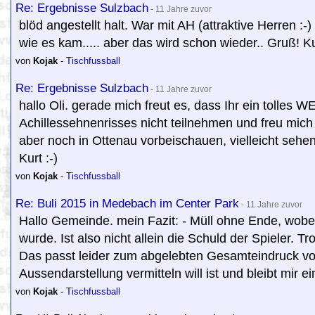
Re: Ergebnisse Sulzbach
- 11 Jahre zuvor
blöd angestellt halt. War mit AH (attraktive Herren :
wie es kam..... aber das wird schon wieder.. Gruß! Ku
von
Kojak
-
Tischfussball
Re: Ergebnisse Sulzbach
- 11 Jahre zuvor
hallo Oli. gerade mich freut es, dass Ihr ein tolles W
Achillessehnenrisses nicht teilnehmen und freu mic
aber noch in Ottenau vorbeischauen, vielleicht sehen
Kurt :-)
von
Kojak
-
Tischfussball
Re: Buli 2015 in Medebach im Center Park
- 11 Jahre zuvor
Hallo Gemeinde. mein Fazit: - Müll ohne Ende, wo
wurde. Ist also nicht allein die Schuld der Spieler. 
Das passt leider zum abgelebten Gesamteindruck vo
Aussendarstellung vermitteln will ist und bleibt mir ei
von
Kojak
-
Tischfussball