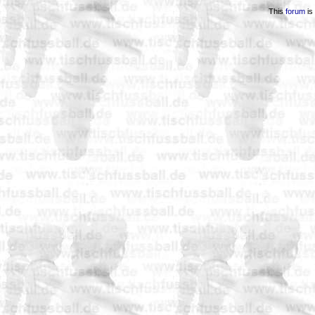
This
forum
is