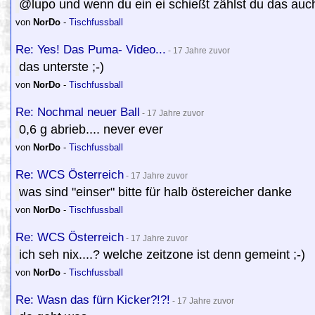
@lupo und wenn du ein ei schießt zählst du das auch 
von
NorDo
-
Tischfussball
Re: Yes! Das Puma- Video...
- 17 Jahre zuvor
das unterste ;-)
von
NorDo
-
Tischfussball
Re: Nochmal neuer Ball
- 17 Jahre zuvor
0,6 g abrieb.... never ever
von
NorDo
-
Tischfussball
Re: WCS Österreich
- 17 Jahre zuvor
was sind "einser" bitte für halb östereicher danke
von
NorDo
-
Tischfussball
Re: WCS Österreich
- 17 Jahre zuvor
ich seh nix....? welche zeitzone ist denn gemeint ;-)
von
NorDo
-
Tischfussball
Re: Wasn das fürn Kicker?!?!
- 17 Jahre zuvor