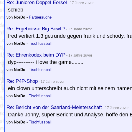
Re: Junioren Doppel Eersel
- 17 Jahre zuvor
schieb
von
NorDo
-
Partnersuche
Re: Ergebnisse Big Bowl ?
- 17 Jahre zuvor
fred verliert 1:3 ge.runde gegen frank und schody. fr
von
NorDo
-
Tischfussball
Re: Ehrenkodex beim DYP
- 17 Jahre zuvor
dyp---------- i love the game........
von
NorDo
-
Tischfussball
Re: P4P-Shop
- 17 Jahre zuvor
ein clown unterschreibt auch nicht mit seinem namen.
von
NorDo
-
Tischfussball
Re: Bericht von der Saarland-Meisterschaft
- 17 Jahre zuvor
Danke Jonny, super Bericht und Analyse, hoffe den B
von
NorDo
-
Tischfussball