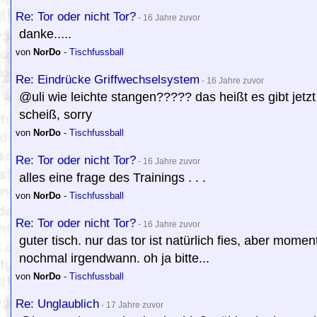
Re: Tor oder nicht Tor?
- 16 Jahre zuvor
danke.....
von
NorDo
-
Tischfussball
Re: Eindrücke Griffwechselsystem
- 16 Jahre zuvor
@uli wie leichte stangen????? das heißt es gibt jetz
scheiß, sorry
von
NorDo
-
Tischfussball
Re: Tor oder nicht Tor?
- 16 Jahre zuvor
alles eine frage des Trainings . . .
von
NorDo
-
Tischfussball
Re: Tor oder nicht Tor?
- 16 Jahre zuvor
guter tisch. nur das tor ist natürlich fies, aber momen
nochmal irgendwann. oh ja bitte...
von
NorDo
-
Tischfussball
Re: Unglaublich
- 17 Jahre zuvor