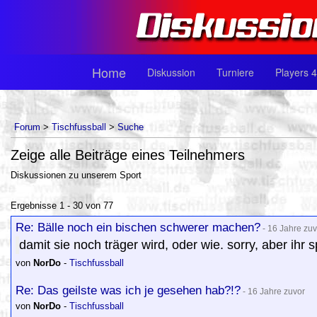
Home
Diskussion
Turniere
Players 4
Forum
>
Tischfussball
>
Suche
Zeige alle Beiträge eines Teilnehmers
Diskussionen zu unserem Sport
Ergebnisse 1 - 30 von 77
Re: Bälle noch ein bischen schwerer machen?
- 16 Jahre zuv
damit sie noch träger wird, oder wie. sorry, aber ihr spi
von
NorDo
-
Tischfussball
Re: Das geilste was ich je gesehen hab?!?
- 16 Jahre zuvor
von
NorDo
-
Tischfussball