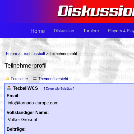
Home
Diskussion
Turniere
Players 4 Pla
Forum
>
Tischfussball
> Teilnehmerprofil
Teilnehmerprofil
Forenliste
Themenübersicht
TecballWCS
[
Zeige alle Beiträge
]
Email:
info@tornado-europe.com
Vollständiger Name:
Volker Gröschl
Beiträge: