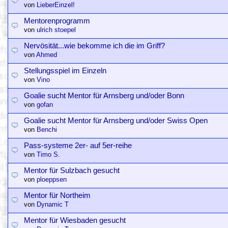
von
LieberEinzel!
Mentorenprogramm
von
ulrich stoepel
Nervösität...wie bekomme ich die im Griff?
von
Ahmed
Stellungsspiel im Einzeln
von
Vino
Goalie sucht Mentor für Arnsberg und/oder Bonn
von
gofan
Goalie sucht Mentor für Arnsberg und/oder Swiss Open
von
Benchi
Pass-systeme 2er- auf 5er-reihe
von
Timo S.
Mentor für Sulzbach gesucht
von
ploeppsen
Mentor für Northeim
von
Dynamic T
Mentor für Wiesbaden gesucht