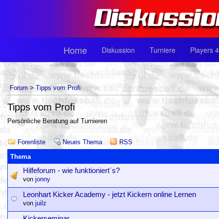
Home
Diskussion
Turniere
Players 4
Forum
>
Tipps vom Profi
Tipps vom Profi
Persönliche Beratung auf Turnieren
Forenliste
Neues Thema
RSS
Thema
Hilfeforum - wie funktioniert´s?
von
jonny
Leonhart Kicker Academy - jetzt Kickern online Lernen
von
juilz
Kickerseminar