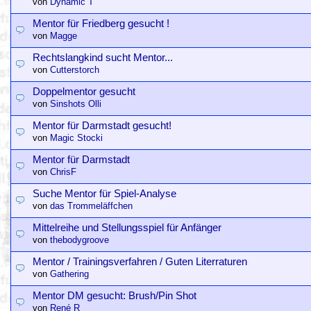
von
Dynamic T
Mentor für Friedberg gesucht !
von
Magge
Rechtslangkind sucht Mentor...
von
Cutterstorch
Doppelmentor gesucht
von
Sinshots Olli
Mentor für Darmstadt gesucht!
von
Magic Stocki
Mentor für Darmstadt
von
ChrisF
Suche Mentor für Spiel-Analyse
von
das Trommeläffchen
Mittelreihe und Stellungsspiel für Anfänger
von
thebodygroove
Mentor / Trainingsverfahren / Guten Literraturen
von
Gathering
Mentor DM gesucht: Brush/Pin Shot
von
René R