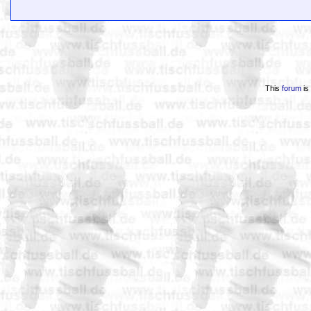
This
forum
is