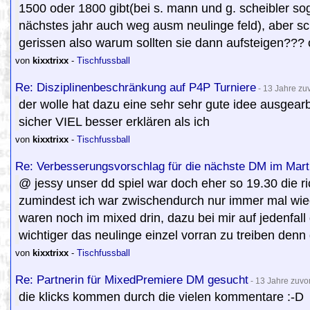
1500 oder 1800 gibt(bei s. mann und g. scheibler so
nächstes jahr auch weg ausm neulinge feld), aber sc
gerissen also warum sollten sie dann aufsteigen??? 
von
kixxtrixx
-
Tischfussball
Re: Disziplinenbeschränkung auf P4P Turniere
- 13 Jahre zu
der wolle hat dazu eine sehr sehr gute idee ausgea
sicher VIEL besser erklären als ich
von
kixxtrixx
-
Tischfussball
Re: Verbesserungsvorschlag für die nächste DM im Mart
@ jessy unser dd spiel war doch eher so 19.30 die r
zumindest ich war zwischendurch nur immer mal wieder
waren noch im mixed drin, dazu bei mir auf jedenfall 
wichtiger das neulinge einzel vorran zu treiben denn 
von
kixxtrixx
-
Tischfussball
Re: Partnerin für MixedPremiere DM gesucht
- 13 Jahre zuvo
die klicks kommen durch die vielen kommentare :-D