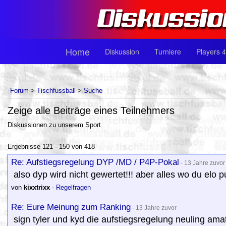
Home
Diskussion
Turniere
Players 4
Forum
>
Tischfussball
>
Suche
Zeige alle Beiträge eines Teilnehmers
Diskussionen zu unserem Sport
Ergebnisse 121 - 150 von 418
Re: Aufstiegsregelung DYP /MD / P4P-Pokal
- 13 Jahre zuvor
also dyp wird nicht gewertet!!! aber alles wo du elo
von
kixxtrixx
-
Regelfragen
Re: Eure Meinung zum Ranking
- 13 Jahre zuvor
sign tyler und kyd die aufstiegsregelung neuling ama