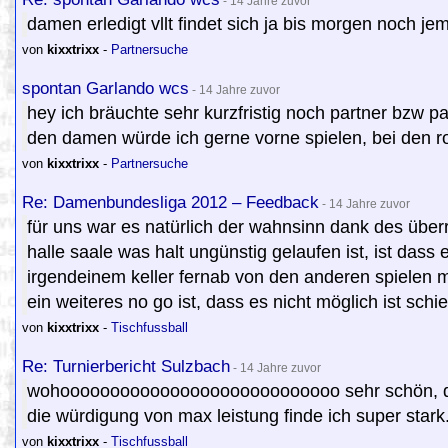
- 14 Jahre zuvor
damen erledigt vllt findet sich ja bis morgen noch je
von
kixxtrixx
-
Partnersuche
spontan Garlando wcs
- 14 Jahre zuvor
hey ich bräuchte sehr kurzfristig noch partner bzw p
den damen würde ich gerne vorne spielen, bei den ro
von
kixxtrixx
-
Partnersuche
Re: Damenbundesliga 2012 – Feedback
- 14 Jahre zuvor
für uns war es natürlich der wahnsinn dank des über
halle saale was halt ungünstig gelaufen ist, ist das
irgendeinem keller fernab von den anderen spielen m
ein weiteres no go ist, dass es nicht möglich ist sch
von
kixxtrixx
-
Tischfussball
Re: Turnierbericht Sulzbach
- 14 Jahre zuvor
wohoooooooooooooooooooooooooooo sehr schön, d
die würdigung von max leistung finde ich super stark
von
kixxtrixx
-
Tischfussball