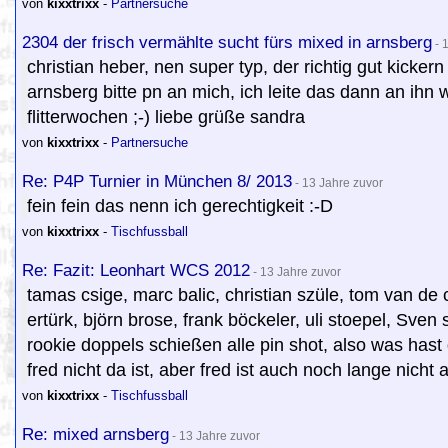
von
kixxtrixx
-
Partnersuche
2304 der frisch vermählte sucht fürs mixed in arnsberg
- 
christian heber, nen super typ, der richtig gut kicke
arnsberg bitte pn an mich, ich leite das dann an ihn 
flitterwochen ;-) liebe grüße sandra
von
kixxtrixx
-
Partnersuche
Re: P4P Turnier in München 8/ 2013
- 13 Jahre zuvor
fein fein das nenn ich gerechtigkeit :-D
von
kixxtrixx
-
Tischfussball
Re: Fazit: Leonhart WCS 2012
- 13 Jahre zuvor
tamas csige, marc balic, christian szüle, tom van de
ertürk, björn brose, frank böckeler, uli stoepel, Sven
rookie doppels schießen alle pin shot, also was hast 
fred nicht da ist, aber fred ist auch noch lange nicht a
von
kixxtrixx
-
Tischfussball
Re: mixed arnsberg
- 13 Jahre zuvor