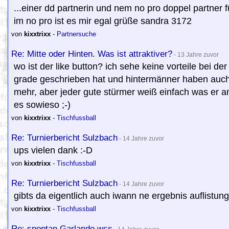
...einer dd partnerin und nem no pro doppel partner
im no pro ist es mir egal grüße sandra 3172
von
kixxtrixx
-
Partnersuche
Re: Mitte oder Hinten. Was ist attraktiver?
- 13 Jahre zuvor
wo ist der like button? ich sehe keine vorteile bei d
grade geschrieben hat und hintermänner haben auch 
mehr, aber jeder gute stürmer weiß einfach was er 
es sowieso ;-)
von
kixxtrixx
-
Tischfussball
Re: Turnierbericht Sulzbach
- 14 Jahre zuvor
ups vielen dank :-D
von
kixxtrixx
-
Tischfussball
Re: Turnierbericht Sulzbach
- 14 Jahre zuvor
gibts da eigentlich auch iwann ne ergebnis auflistung
von
kixxtrixx
-
Tischfussball
Re: spontan Garlando wcs