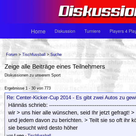
Home
Diskussion
Turniere
Players 4 Pla
Forum
>
Tischfussball
>
Suche
Zeige alle Beiträge eines Teilnehmers
Diskussionen zu unserem Sport
Ergebnisse 1 - 30 von 773
Re: Center-Kicker-Cup 2014 - Es gibt zwei Autos zu gew
Hännäs schrieb: -----------------------------------------
wir > uns hier alle wünschen, seid Ihr jetzt gefragt!
und jedem davon zu berichten. > Teilt sie so oft ihr 
sie besucht wird desto höher
von
Lupo
-
Tischfussball