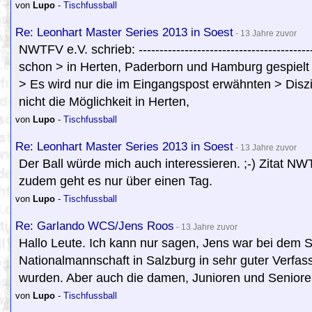
von
Lupo
-
Tischfussball
Re: Leonhart Master Series 2013 in Soest
- 13 Jahre zuvor
NWTFV e.V. schrieb: ----------------------------------------
schon > in Herten, Paderborn und Hamburg gespielt w
> Es wird nur die im Eingangspost erwähnten > Diszip
nicht die Möglichkeit in Herten,
von
Lupo
-
Tischfussball
Re: Leonhart Master Series 2013 in Soest
- 13 Jahre zuvor
Der Ball würde mich auch interessieren. ;-) Zitat N
zudem geht es nur über einen Tag.
von
Lupo
-
Tischfussball
Re: Garlando WCS/Jens Roos
- 13 Jahre zuvor
Hallo Leute. Ich kann nur sagen, Jens war bei dem S
Nationalmannschaft in Salzburg in sehr guter Verfass
wurden. Aber auch die damen, Junioren und Senioren 
von
Lupo
-
Tischfussball