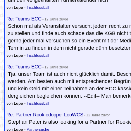
um den vollgeknallten Turnierkalender nich
von
Lupo
-
Tischfussball
Re: Teams ECC
- 12 Jahre zuvor
Schon mal als Veranstalter versucht jedem recht zu
zu stellen und finde auch schade das die KGB nicht t
gerne jeder mal versuchen so ein Event mit der Med
Termin zu finden in dem nicht gerade dünn besetzten
von
Lupo
-
Tischfussball
Re: Teams ECC
- 12 Jahre zuvor
Tja, unser Team ist auch nicht glücklich damit. Besch
werden. Am besten auch mit entsprechender Begründu
und kein Geld mit einer Teilnahme an der ECC kassi
dergleichen begleichen können. --Edit-- Man bemerk
von
Lupo
-
Tischfussball
Re: Partner Rookiedoppel LeoWCS
- 12 Jahre zuvor
Stephan Peter is also looking for a Partner for Roo
von
Lupo
-
Partnersuche