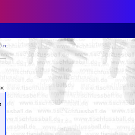
ugen
s