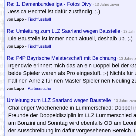
Re: 1. Damenbundesliga - Fotos Divy
- 13 Jahre zuvor
Jessica Bechtel ist dafür zuständig. ;-)
von
Lupo
-
Tischfussball
Re: Umleitung zum LLZ Saarland wegen Baustelle
- 13 Jahr
Die Baustelle ist immer noch aktuell, deshalb up. ;-)
von
Lupo
-
Tischfussball
Re: P4P Bayrische Meisterschaft mit Belohnung
- 13 Jahre 
Irgendwie erinnert mich das an ein Doppel bei der
beide Spieler waren als Pro eingestuft. ;-) Nichts für
Fall nen Anreiz für nen Master Spieler nen Neuling zu
von
Lupo
-
Partnersuche
Umleitung zum LLZ Saarland wegen Baustelle
- 13 Jahre zuv
Challenger Wochenende in Lummerschied: Doppel 
Freunde der Doppeldisziplin im LLZ Lummerschied a
am Bonzini und Sonntag wird ebenfalls OD am Leonhart
der Ausschreibung im dafür vorgesehenen Bereich. I