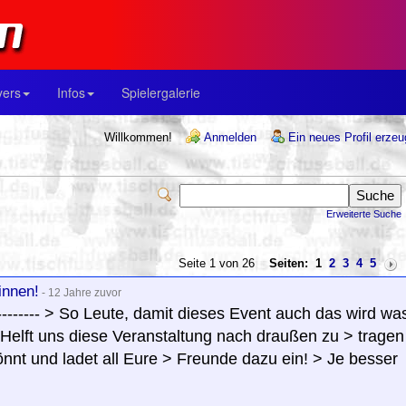
yers
Infos
Spielergalerie
Willkommen!
Anmelden
Ein neues Profil erze
Erweiterte Suche
Seite 1 von 26
Seiten:
1
2
3
4
5
innen!
- 12 Jahre zuvor
-------------- > So Leute, damit dieses Event auch das wird wa
 > Helft uns diese Veranstaltung nach draußen zu > tragen
könnt und ladet all Eure > Freunde dazu ein! > Je besser