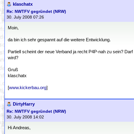
klaschatx
Re: NWTFV gegründet (NRW)
30. July 2008 07:26
Moin,
da bin ich sehr gespannt auf die weitere Entwicklung.
Partiell scheint der neue Verband ja recht P4P-nah zu sein? Darf
wird?
Gruß
klaschatx
[
www.kickerbau.org
]
DirtyHarry
Re: NWTFV gegründet (NRW)
30. July 2008 14:02
Hi Andreas,