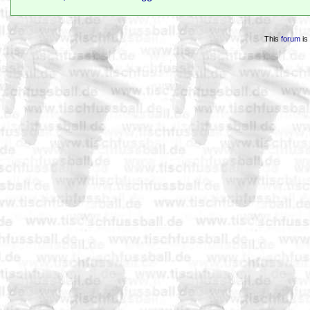
This
forum
is