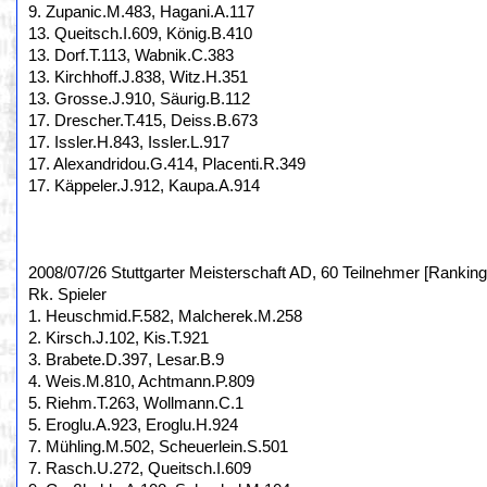
9. Zupanic.M.483, Hagani.A.117
13. Queitsch.I.609, König.B.410
13. Dorf.T.113, Wabnik.C.383
13. Kirchhoff.J.838, Witz.H.351
13. Grosse.J.910, Säurig.B.112
17. Drescher.T.415, Deiss.B.673
17. Issler.H.843, Issler.L.917
17. Alexandridou.G.414, Placenti.R.349
17. Käppeler.J.912, Kaupa.A.914
2008/07/26 Stuttgarter Meisterschaft AD, 60 Teilnehmer [Ranking
Rk. Spieler
1. Heuschmid.F.582, Malcherek.M.258
2. Kirsch.J.102, Kis.T.921
3. Brabete.D.397, Lesar.B.9
4. Weis.M.810, Achtmann.P.809
5. Riehm.T.263, Wollmann.C.1
5. Eroglu.A.923, Eroglu.H.924
7. Mühling.M.502, Scheuerlein.S.501
7. Rasch.U.272, Queitsch.I.609