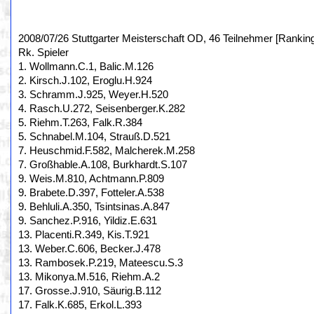
2008/07/26 Stuttgarter Meisterschaft OD, 46 Teilnehmer [Rankin
Rk. Spieler
1. Wollmann.C.1, Balic.M.126
2. Kirsch.J.102, Eroglu.H.924
3. Schramm.J.925, Weyer.H.520
4. Rasch.U.272, Seisenberger.K.282
5. Riehm.T.263, Falk.R.384
5. Schnabel.M.104, Strauß.D.521
7. Heuschmid.F.582, Malcherek.M.258
7. Großhable.A.108, Burkhardt.S.107
9. Weis.M.810, Achtmann.P.809
9. Brabete.D.397, Fotteler.A.538
9. Behluli.A.350, Tsintsinas.A.847
9. Sanchez.P.916, Yildiz.E.631
13. Placenti.R.349, Kis.T.921
13. Weber.C.606, Becker.J.478
13. Rambosek.P.219, Mateescu.S.3
13. Mikonya.M.516, Riehm.A.2
17. Grosse.J.910, Säurig.B.112
17. Falk.K.685, Erkol.L.393