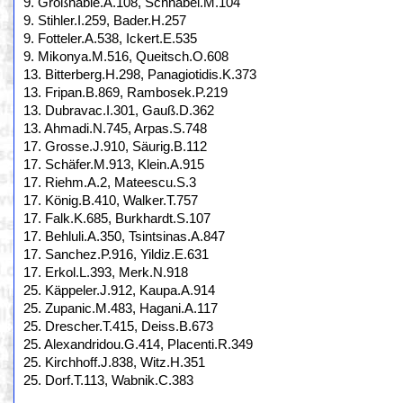
9. Großhable.A.108, Schnabel.M.104
9. Stihler.I.259, Bader.H.257
9. Fotteler.A.538, Ickert.E.535
9. Mikonya.M.516, Queitsch.O.608
13. Bitterberg.H.298, Panagiotidis.K.373
13. Fripan.B.869, Rambosek.P.219
13. Dubravac.I.301, Gauß.D.362
13. Ahmadi.N.745, Arpas.S.748
17. Grosse.J.910, Säurig.B.112
17. Schäfer.M.913, Klein.A.915
17. Riehm.A.2, Mateescu.S.3
17. König.B.410, Walker.T.757
17. Falk.K.685, Burkhardt.S.107
17. Behluli.A.350, Tsintsinas.A.847
17. Sanchez.P.916, Yildiz.E.631
17. Erkol.L.393, Merk.N.918
25. Käppeler.J.912, Kaupa.A.914
25. Zupanic.M.483, Hagani.A.117
25. Drescher.T.415, Deiss.B.673
25. Alexandridou.G.414, Placenti.R.349
25. Kirchhoff.J.838, Witz.H.351
25. Dorf.T.113, Wabnik.C.383