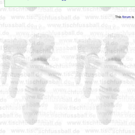
This
forum
is