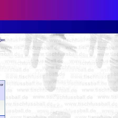
ugen
or