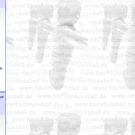
hn
or