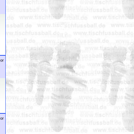
or
or