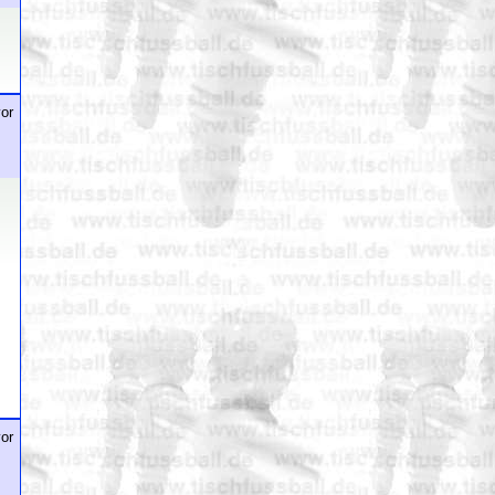
or
or