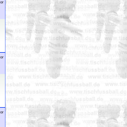
or
or
or