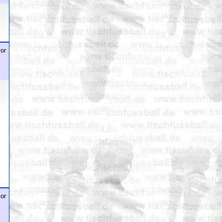
or
or