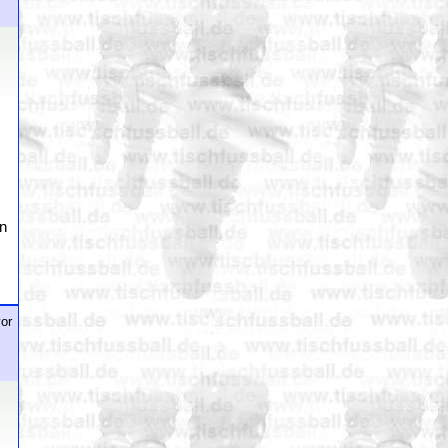
hn
or