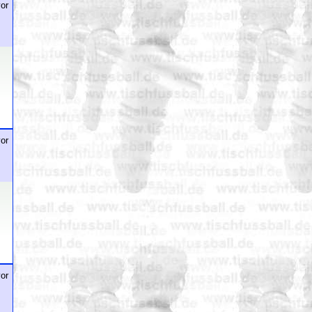
or
or
or