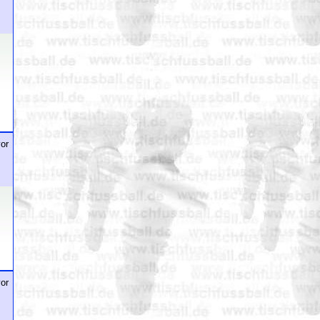
or
or