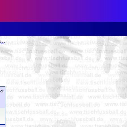
ugen
or