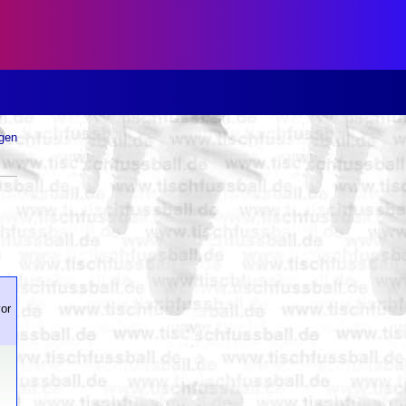
ugen
or