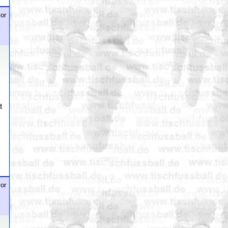
or
t
or