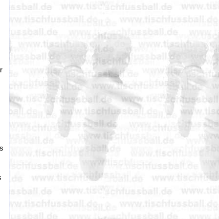
r
,
es
s