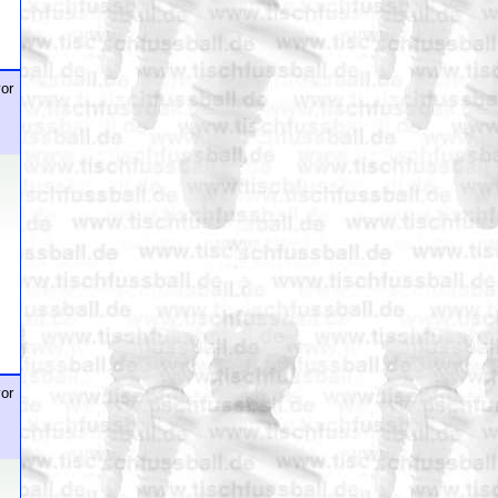
or
or