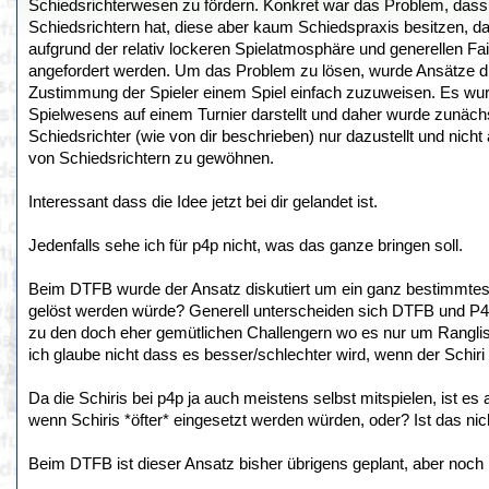
Schiedsrichterwesen zu fördern. Konkret war das Problem, dass
Schiedsrichtern hat, diese aber kaum Schiedspraxis besitzen, da
aufgrund der relativ lockeren Spielatmosphäre und generellen F
angefordert werden. Um das Problem zu lösen, wurde Ansätze disk
Zustimmung der Spieler einem Spiel einfach zuzuweisen. Es wur
Spielwesens auf einem Turnier darstellt und daher wurde zunäch
Schiedsrichter (wie von dir beschrieben) nur dazustellt und nicht
von Schiedsrichtern zu gewöhnen.
Interessant dass die Idee jetzt bei dir gelandet ist.
Jedenfalls sehe ich für p4p nicht, was das ganze bringen soll.
Beim DTFB wurde der Ansatz diskutiert um ein ganz bestimmte
gelöst werden würde? Generell unterscheiden sich DTFB und P4P
zu den doch eher gemütlichen Challengern wo es nur um Ranglist
ich glaube nicht dass es besser/schlechter wird, wenn der Schiri d
Da die Schiris bei p4p ja auch meistens selbst mitspielen, ist es 
wenn Schiris *öfter* eingesetzt werden würden, oder? Ist das nic
Beim DTFB ist dieser Ansatz bisher übrigens geplant, aber noch 