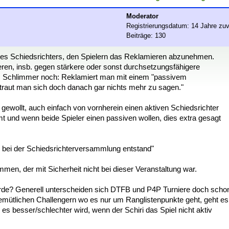
Moderator
Registrierungsdatum: 14 Jahre zuv
Beiträge: 130
eines Schiedsrichters, den Spielern das Reklamieren abzunehmen.
en, insb. gegen stärkere oder sonst durchsetzungsfähigere
rn. Schlimmer noch: Reklamiert man mit einem "passivem
traut man sich doch danach gar nichts mehr zu sagen."
ewollt, auch einfach von vornherein einen aktiven Schiedsrichter
mt und wenn beide Spieler einen passiven wollen, dies extra gesagt
 bei der Schiedsrichterversammlung entstand"
en, der mit Sicherheit nicht bei dieser Veranstaltung war.
rde? Generell unterscheiden sich DTFB und P4P Turniere doch scho
gemütlichen Challengern wo es nur um Ranglistenpunkte geht, geht es
es besser/schlechter wird, wenn der Schiri das Spiel nicht aktiv