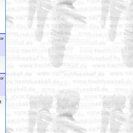
or
or
t