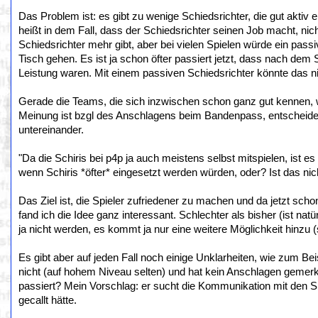
Das Problem ist: es gibt zu wenige Schiedsrichter, die gut aktiv
heißt in dem Fall, dass der Schiedsrichter seinen Job macht, nich
Schiedsrichter mehr gibt, aber bei vielen Spielen würde ein pa
Tisch gehen. Es ist ja schon öfter passiert jetzt, dass nach dem 
Leistung waren. Mit einem passiven Schiedsrichter könnte das ni
Gerade die Teams, die sich inzwischen schon ganz gut kennen, w
Meinung ist bzgl des Anschlagens beim Bandenpass, entscheidet 
untereinander.
"Da die Schiris bei p4p ja auch meistens selbst mitspielen, ist es
wenn Schiris *öfter* eingesetzt werden würden, oder? Ist das nich
Das Ziel ist, die Spieler zufriedener zu machen und da jetzt sc
fand ich die Idee ganz interessant. Schlechter als bisher (ist n
ja nicht werden, es kommt ja nur eine weitere Möglichkeit hinzu 
Es gibt aber auf jeden Fall noch einige Unklarheiten, wie zum Beis
nicht (auf hohem Niveau selten) und hat kein Anschlagen gemerkt
passiert? Mein Vorschlag: er sucht die Kommunikation mit den Spi
gecallt hätte.