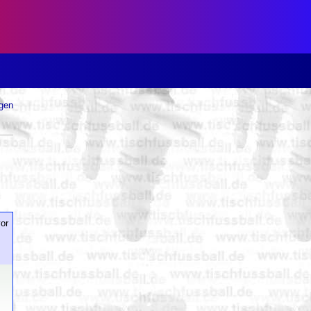
ugen
or