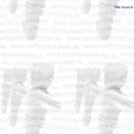
This
forum
is