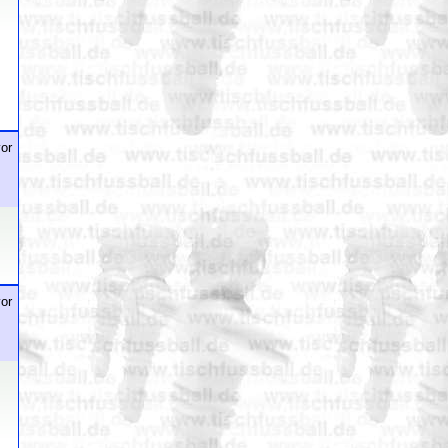
or
or