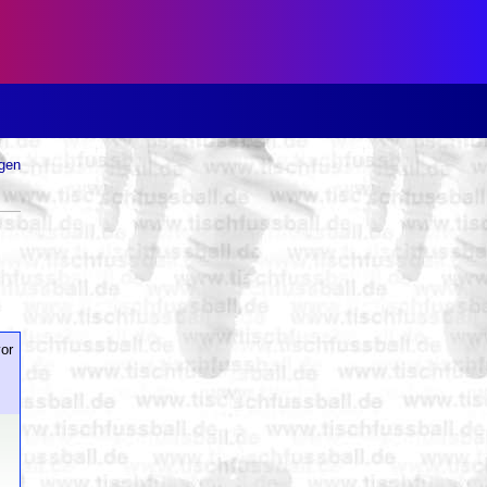
ugen
or