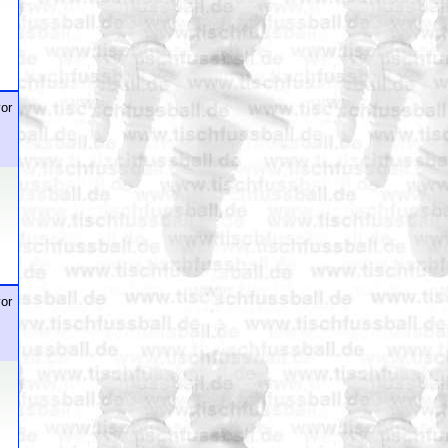
or
or