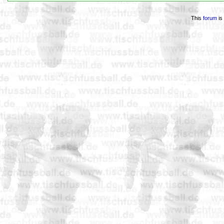
This
forum
is