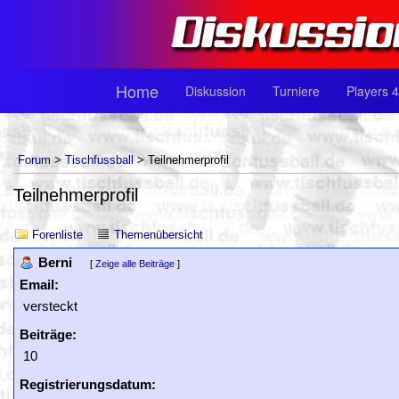
Home
Diskussion
Turniere
Players 4
Forum
>
Tischfussball
> Teilnehmerprofil
Teilnehmerprofil
Forenliste
Themenübersicht
Berni
[
Zeige alle Beiträge
]
Email:
versteckt
Beiträge:
10
Registrierungsdatum: