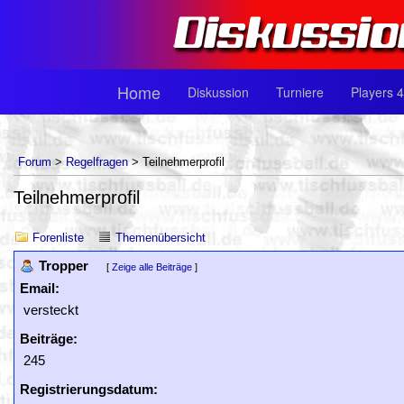
Home
Diskussion
Turniere
Players 4
Forum
>
Regelfragen
> Teilnehmerprofil
Teilnehmerprofil
Forenliste
Themenübersicht
Tropper
[
Zeige alle Beiträge
]
Email:
versteckt
Beiträge:
245
Registrierungsdatum: