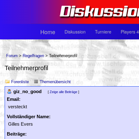
Home
Diskussion
Turniere
Players 4
Forum
>
Regelfragen
> Teilnehmerprofil
Teilnehmerprofil
Forenliste
Themenübersicht
giz_no_good
[
Zeige alle Beiträge
]
Email:
versteckt
Vollständiger Name:
Gilles Evers
Beiträge: