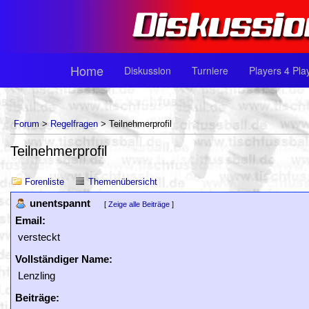
Home
Diskussion
Turniere
Players 4 Pla
Forum
>
Regelfragen
> Teilnehmerprofil
Teilnehmerprofil
Forenliste
Themenübersicht
unentspannt
[
Zeige alle Beiträge
]
Email:
versteckt
Vollständiger Name:
Lenzling
Beiträge: