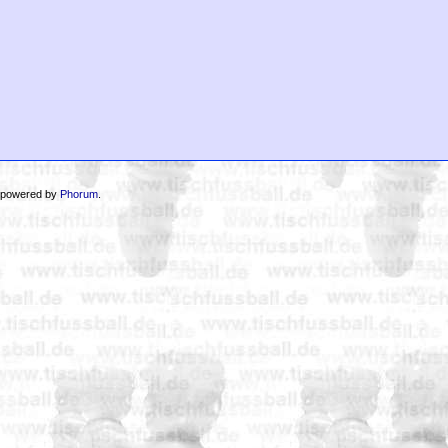
 powered by
Phorum
.