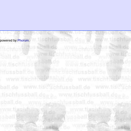
 powered by
Phorum
.