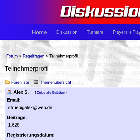
Home
Diskussion
Turniere
Players 4 Pla
Forum
>
Regelfragen
> Teilnehmerprofil
Teilnehmerprofil
Forenliste
Themenübersicht
Alex S.
[
Zeige alle Beiträge
]
Email:
struebigalex@web.de
Beiträge:
1.628
Registrierungsdatum: