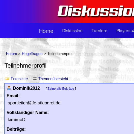
Home
Diskussion
Turniere
Players 4
Forum
>
Regelfragen
> Teilnehmerprofil
Teilnehmerprofil
Forenliste
Themenübersicht
Dominik2012
[
Zeige alle Beiträge
]
Email:
sportleiter@tfc-stleonrot.de
Vollständiger Name:
kimimoD
Beiträge: