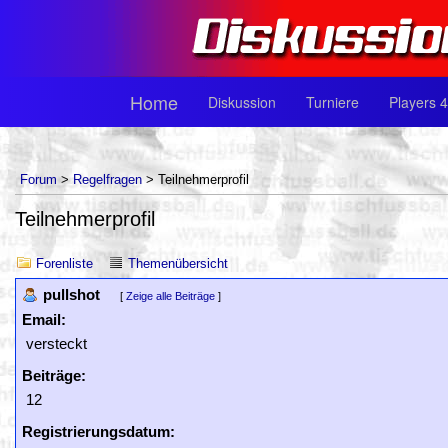
Home
Diskussion
Turniere
Players 4
Forum
>
Regelfragen
> Teilnehmerprofil
Teilnehmerprofil
Forenliste
Themenübersicht
pullshot
[
Zeige alle Beiträge
]
Email:
versteckt
Beiträge:
12
Registrierungsdatum: