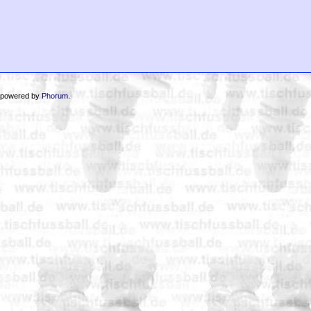
 powered by
Phorum
.